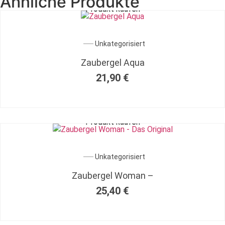
Ähnliche Produkte
Produkt kaufen
Unkategorisiert
Zaubergel Aqua
21,90
€
Produkt kaufen
Unkategorisiert
Zaubergel Woman –
25,40
€